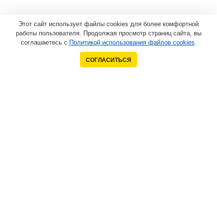
Этот сайт использует файлы cookies для более комфортной
работы пользователя. Продолжая просмотр страниц сайта, вы
соглашаетесь с
Политикой использования файлов cookies
.
СОГЛАСИТЬСЯ
Контакты
+7 (905) 373-69-90
igrushkiumamy@yandex.ru
423800, Россия, Республика Татарстан, г. Набережные
Челны
Компания