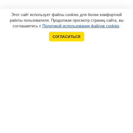
Этот сайт использует файлы cookies для более комфортной
работы пользователя. Продолжая просмотр страниц сайта, вы
соглашаетесь с
Политикой использования файлов cookies
.
СОГЛАСИТЬСЯ
Контакты
+7 (905) 373-69-90
igrushkiumamy@yandex.ru
423800, Россия, Республика Татарстан, г. Набережные
Челны
Компания