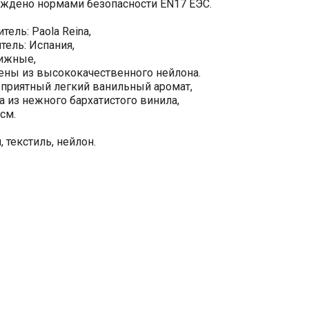
рждено нормами безопасности EN17 ЕЭС.
ель: Paola Reina,
тель: Испания,
вижные,
ены из высококачественного нейлона.
 приятный легкий ванильный аромат,
а из нежного бархатистого винила,
см.
 текстиль, нейлон.