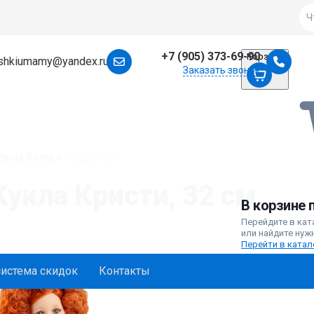
+7 (905) 373-69-90
Корзина
ushkiumamy@yandex.ru
Заказать звонок
aola Reina
»
Подружки
Кукла Кристи, 32 см
В корзине 
Перейдите в кат
или найдите нуж
Перейти в катал
система скидок
Контакты