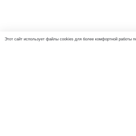
Этот сайт использует файлы cookies для более комфортной работы п
Контакты
Компан
+7 (905) 373-69-90
Главная
Каталог т
igrushkiumamy@yandex.ru
Контакты
423800, Россия, Республика
Татарстан, г. Набережные Челны